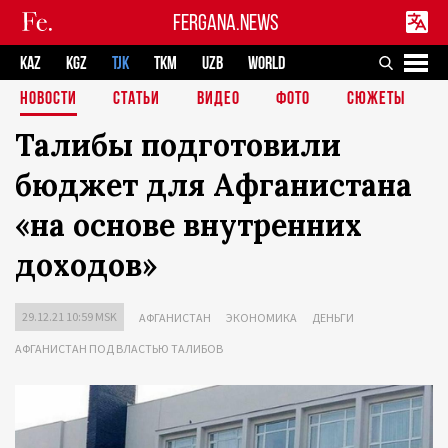
FERGANA.NEWS
KAZ
KGZ
TJK
TKM
UZB
WORLD
НОВОСТИ
СТАТЬИ
ВИДЕО
ФОТО
СЮЖЕТЫ
Талибы подготовили
бюджет для Афганистана
«на основе внутренних
доходов»
29.12.21 10:59 MSK
АФГАНИСТАН
ЭКОНОМИКА
ДЕНЬГИ
АФГАНИСТАН ПОД ВЛАСТЬЮ ТАЛИБОВ