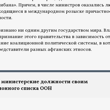
ибана». Причем, в числе министров оказались л
ходящиеся в международном розыске причастно
ности.
ризнано ни одним другим государством мира. Вл
ризнание этого правительства в зависимость от
ание коалиционной политической системы, в ко
едставители разных афганских этносов.
 министерские должности своим
ионного списка ООН