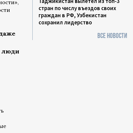
Таджикистан вылетел из топ-3
ности»,
стран по числу въездов своих
ости
граждан в РФ, Узбекистан
сохранил лидерство
 даже
ВСЕ НОВОСТИ
е люди
я
ть
ные