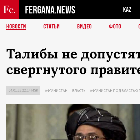
FERGANA.NEWS
KAZ
НОВОСТИ
СТАТЬИ
ВИДЕО
ФОТО
Талибы не допустят
свергнутого правит
04.01.22 22:14 MSK
АФГАНИСТАН
ВЛАСТЬ
АФГАНИСТАН ПОД ВЛАСТЬЮ 