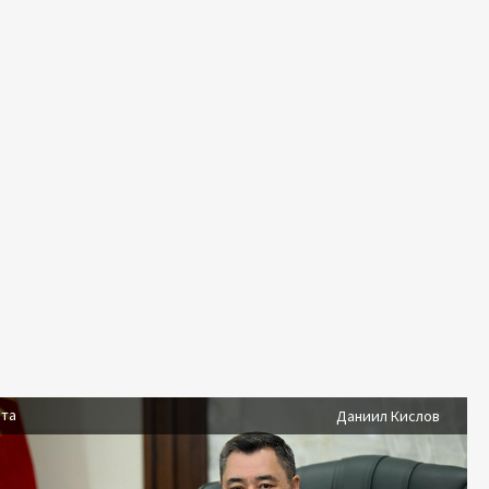
ста
Даниил Кислов