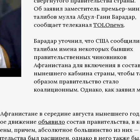
свергнутого правительства страны.
Об заявил заместитель премьер-мин
талибов мулла Абдул-Гани Барадар,
сообщает телеканал
TOLOnews
.
Барадар уточнил, что США сообщили
талибам имена некоторых бывших
правительственных чиновников
Афганистана для включения в соста
нынешнего кабмина страны, чтобы 
образом правительство стало
коалиционным. Однако, как заявил м
 Афганистане в середине августа нынешнего год
ное движение
объявило
состав правительства, в 
ены, причем, абсолютное большинство из них —
ительства был расширен, однако в него также б