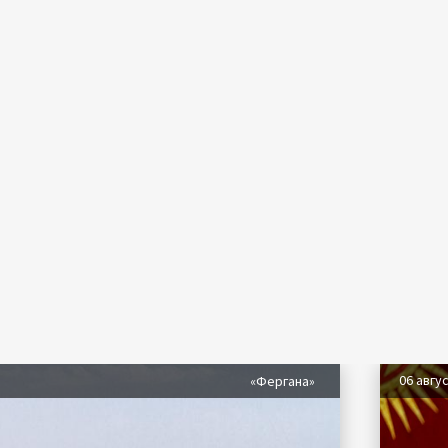
06 авгу
«Фергана»