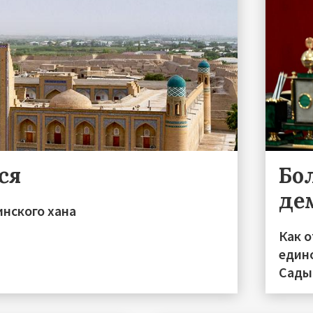
ся
Бо
де
инского хана
Как 
един
Сады