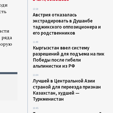
юди
13:18
сть
Австрия отказалась
экстрадировать в Душанбе
таджикского оппозиционера и
асти
его родственников
 ряда
11:49
торую
Кыргызстан ввел систему
разрешений для подъема на пик
Победы после гибели
альпинистки из РФ
11:04
Лучшей в Центральной Азии
страной для переезда признан
Казахстан, худшей —
Туркменистан
10:45