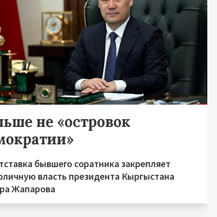
льше не «островок
мократии»
отставка бывшего соратника закрепляет
оличную власть президента Кыргыстана
ра Жапарова