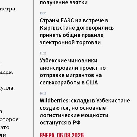
получение взятки
истра
13:30
Страны ЕАЭС на встрече в
Кыргызстане договорились
принять общие правила
электронной торговли
11:26
Узбекские чиновники
в
анонсировали проект по
таким
отправке мигрантов на
сельхозработы в США
улла,
10:16
Wildberries: склады в Узбекистане
создаются, но основные
а,
логистические мощности
которое
останутся в РФ
 это
Вчера, 06.08.2026
ыли