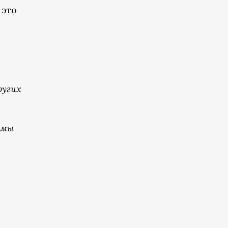
 это
ругих
емы