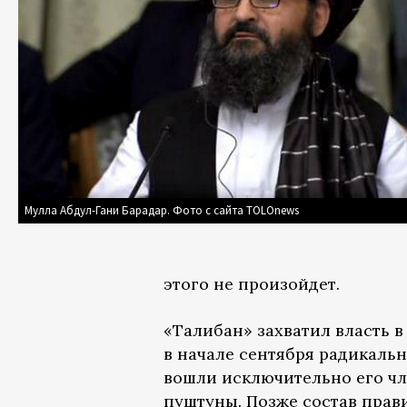
Мулла Абдул-Гани Барадар. Фото с сайта TOLOnews
этого не произойдет.
«Талибан» захватил власть в
в начале сентября радикаль
вошли исключительно его чл
пуштуны. Позже состав прав