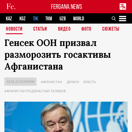
FERGANA.NEWS
KAZ
KGZ
TJK
TKM
UZB
WORLD
НОВОСТИ
СТАТЬИ
ВИДЕО
ФОТО
СЮЖЕТЫ
Генсек ООН призвал
разморозить госактивы
Афганистана
14.01.22 10:45 MSK
АФГАНИСТАН
ДЕНЬГИ
ВЛАСТЬ
АФГАНИСТАН ПОД ВЛАСТЬЮ ТАЛИБОВ