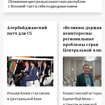
Сближение центральноазиатских республик
с Японией таит в себе подводные камни
Азербайджанский
«Великим держава
патч для С5
неинтересны
региональные
проблемы стран
Центральной Азии
Ильхам Алиев стал своим
Казахстанский историк
в Центральной Азии
Буркитбай Аяган —
о Центре исламской