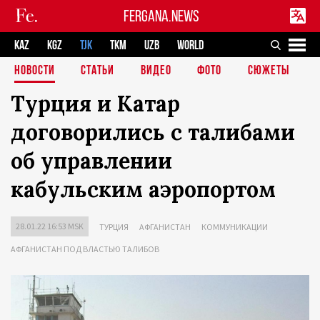
FERGANA.NEWS
KAZ
KGZ
TJK
TKM
UZB
WORLD
НОВОСТИ
СТАТЬИ
ВИДЕО
ФОТО
СЮЖЕТЫ
Турция и Катар
договорились с талибами
об управлении
кабульским аэропортом
28.01.22 16:53 MSK
ТУРЦИЯ
АФГАНИСТАН
КОММУНИКАЦИИ
АФГАНИСТАН ПОД ВЛАСТЬЮ ТАЛИБОВ