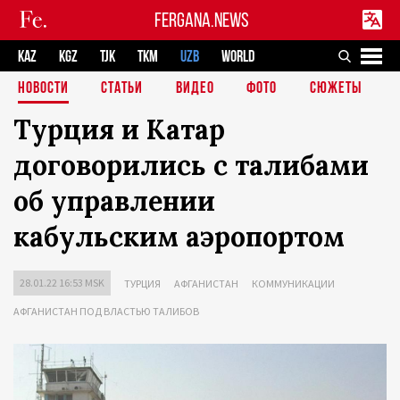
FERGANA.NEWS
KAZ
KGZ
TJK
TKM
UZB
WORLD
НОВОСТИ
СТАТЬИ
ВИДЕО
ФОТО
СЮЖЕТЫ
Турция и Катар
договорились с талибами
об управлении
кабульским аэропортом
28.01.22 16:53 MSK
ТУРЦИЯ
АФГАНИСТАН
КОММУНИКАЦИИ
АФГАНИСТАН ПОД ВЛАСТЬЮ ТАЛИБОВ