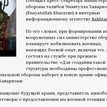
сообщил пресс-секретарь министер
обороны талибов Энаятулла Хавари
(Enayatullah Kharazmi) в интервью
информационному агентству
Bakhta
По его словам, при формировании н
вооруженных сил министерство об
планирует мобилизовать военных,
имеющих боевой опыт, включая тех, 
состоял на службе при прежнем
правительстве. «Для создания такой
структуры необходимы профессион
иональной обороны наберет в новую армию офиц
Хаваризми.
снащение будущей армии, представитель миноб
реговоры о предоставлении им военной техники 