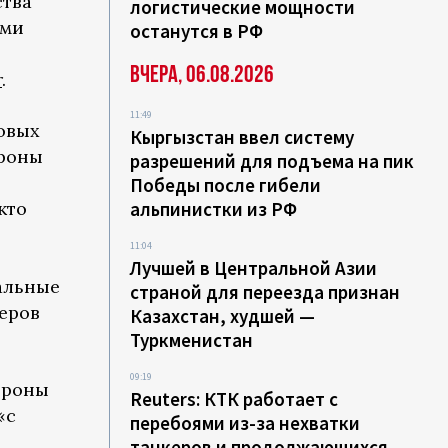
ства
логистические мощности
зми
останутся в РФ
Вчера, 06.08.2026
r
.
11:49
овых
Кыргызстан ввел систему
ороны
разрешений для подъема на пик
Победы после гибели
кто
альпинистки из РФ
11:04
Лучшей в Центральной Азии
альные
страной для переезда признан
еров
Казахстан, худшей —
Туркменистан
09:19
ороны
Reuters: КТК работает с
«с
перебоями из-за нехватки
танкеров и продолжающихся