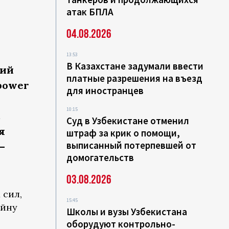
атак БПЛА
04.08.2026
13:53
В Казахстане задумали ввести
мий
платные разрешения на въезд
epower
для иностранцев
10:15
с
Суд в Узбекистане отменил
я
штраф за крик о помощи,
выписанный потерпевшей от
—
домогательств
03.08.2026
 сил,
15:45
ойну
Школы и вузы Узбекистана
оборудуют контрольно-