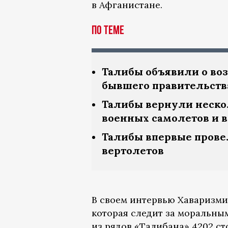
в Афганистане.
По теме
Талибы объявили о во
бывшего правительств
Талибы вернули неско
военных самолетов и 
Талибы впервые прове
вертолетов
В своем интервью Хаваризми 
которая следит за моральны
из рядов «Талибана» 4202 с