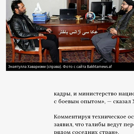
Энаятулла Хаваризми (справа). Фото с сайта Bakhtarnews.af
кадры, и министерство нац
с боевым опытом», — сказал 
Комментируя техническое о
заявил, что талибы ведут пе
рядом соседних стран».