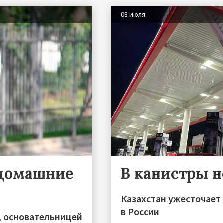
08 июля
 домашние
В канистры н
Казахстан ужесточает 
в России
, основательницей