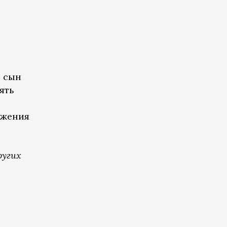
— сын
ять
ижения
ругих