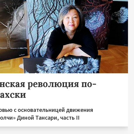
нская революция по-
захски
рвью с основательницей движения
лчи» Диной Тансари, часть II