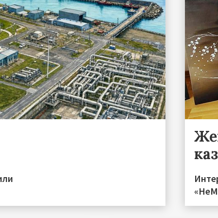
Же
ка
или
Инте
«НеМо