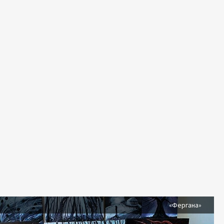
я
«Фергана»