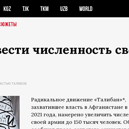
KGZ
TJK
TKM
UZB
WORLD
СЮЖЕТЫ
сти численность св
ЛАСТЬЮ ТАЛИБОВ
Радикальное движение «Талибан»*,
захватившее власть в Афганистане в 
2021 года, намерено увеличить числ
своей армии до 150 тысяч человек. О