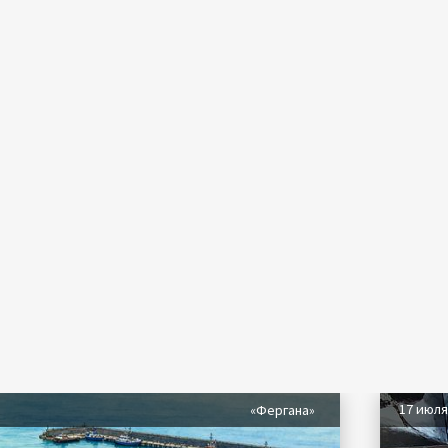
17 июл
«Фергана»