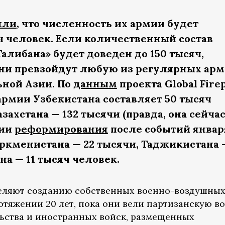
яли
, что численность их армии будет
ч человек. Если количественный состав
алибана» будет доведен до 150 тысяч,
они превзойдут любую из регулярных ар
ной Азии. По
данным
проекта Global Fir
армии Узбекистана составляет 50 тысяч
ахстана — 132 тысячи (правда, она сейча
нии
реформирования
после событий январ
уркменистана — 22 тысячи, Таджикистана 
на — 11 тысяч человек.
еляют созданию собственных военно-воздушных
отяжении 20 лет, пока они вели партизанскую в
ьства и иностранных войск, размещенных