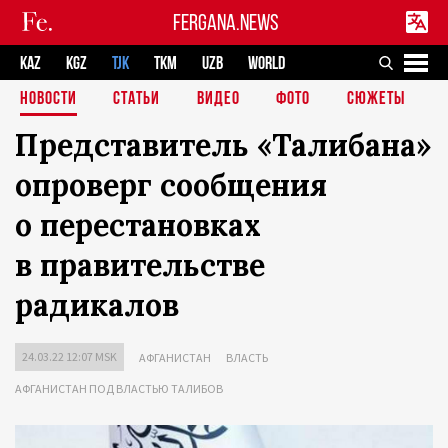
FERGANA.NEWS
KAZ
KGZ
TJK
TKM
UZB
WORLD
НОВОСТИ
СТАТЬИ
ВИДЕО
ФОТО
СЮЖЕТЫ
Представитель «Талибана»
опроверг сообщения
о перестановках
в правительстве
радикалов
24.03.22 12:07 MSK
АФГАНИСТАН
ВЛАСТЬ
АФГАНИСТАН ПОД ВЛАСТЬЮ ТАЛИБОВ