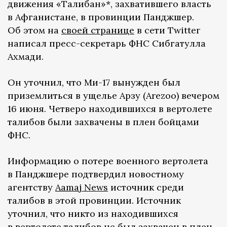
движения «Талибан»*, захватившего власть
в Афганистане, в провинции Панджшер.
Об этом на
своей странице
в сети Twitter
написал пресс-секретарь ФНС Сибгатулла
Ахмади.
Он уточнил, что Ми-17 вынужден был
приземлиться в ущелье Арзу (Arezoo) вечером
16 июня. Четверо находившихся в вертолете
талибов были захвачены в плен бойцами
ФНС.
Информацию о потере военного вертолета
в Панджшере подтвердил новостному
агентству
Aamaj News
источник среди
талибов в этой провинции. Источник
уточнил, что никто из находившихся
в вертолете талибов не был захвачен в плен