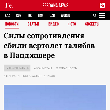
FERGANA.NEWS
KAZ
KGZ
TJK
TKM
UZB
WORLD
НОВОСТИ
СТАТЬИ
ВИДЕО
ФОТО
СЮЖЕТЫ
Силы сопротивления
сбили вертолет талибов
в Панджшере
17.06.22 08:24 MSK
АФГАНИСТАН
БЕЗОПАСНОСТЬ
АФГАНИСТАН ПОД ВЛАСТЬЮ ТАЛИБОВ