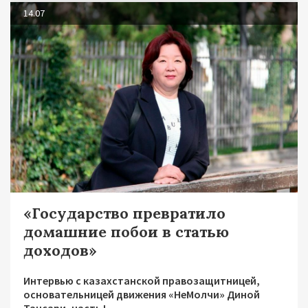
14.07
«Государство превратило
домашние побои в статью
доходов»
Интервью с казахстанской правозащитницей,
основательницей движения «НеМолчи» Диной
Тансари, часть I