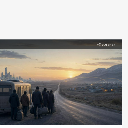
я
«Фергана»