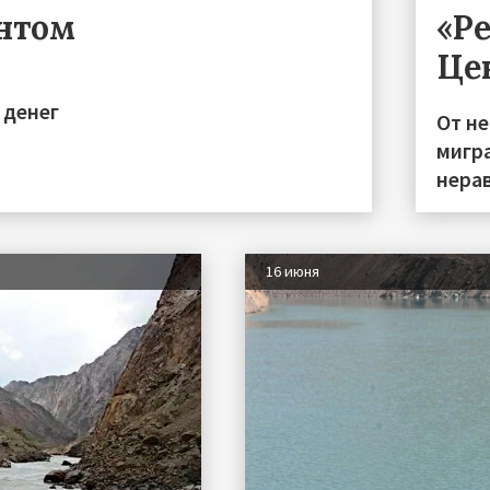
ентом
«Р
Це
 денег
От н
мигра
нера
16 июня