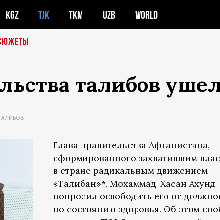
KGZ
TJK
TKM
UZB
WORLD
СЮЖЕТЫ
льства талибов ушел
ТАЛИБОВ
Глава правительства Афганистана,
сформированного захватившим влас
в стране радикальным движением
«Талибан»*, Мохаммад-Хасан Ахунд
попросил освободить его от должно
по состоянию здоровья. Об этом со