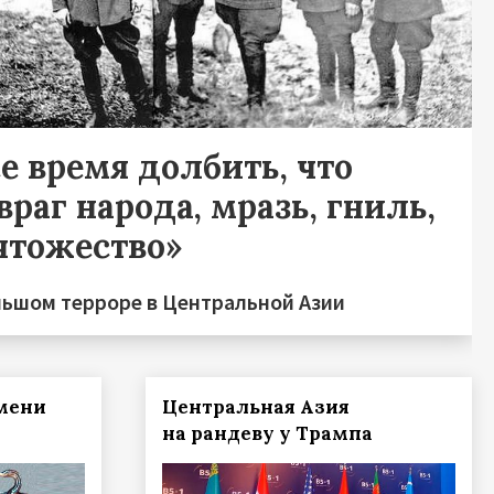
е время долбить, что
враг народа, мразь, гниль,
чтожество»
льшом терроре в Центральной Азии
мени
Центральная Азия
на рандеву у Трампа