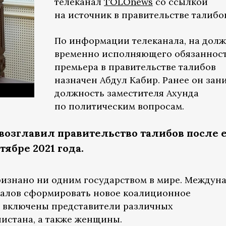
телеканал
TOLOnews
со ссылкой
на источник в правительстве талибо
По информации телеканала, на дол
временно исполняющего обязаннос
премьера в правительстве талибов
назначен Абдул Кабир. Ранее он зан
должность заместителя Ахунда
по политическим вопросам.
возглавил правительство талибов после 
ябре 2021 года.
ризнано ни одним государством в мире. Междун
калов сформировать новое коалиционное
ы включены представители различных
истана, а также женщины.