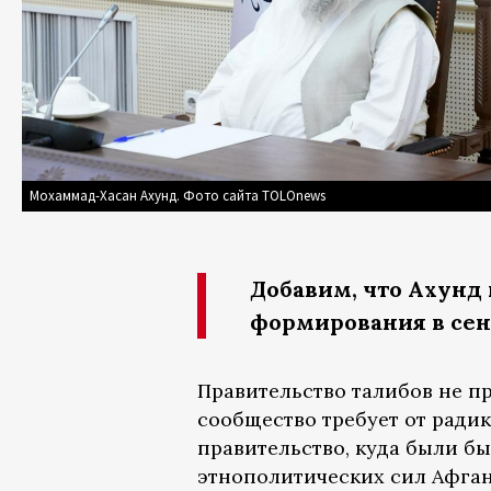
Мохаммад-Хасан Ахунд. Фото сайта TOLOnews
Добавим, что Ахунд 
формирования в сент
Правительство талибов не п
сообщество требует от ради
правительство, куда были б
этнополитических сил Афган