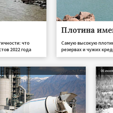
Плотина име
тичности: что
Самую высокую плотин
тов 2022 года
резервах и чужих кред
08 июн