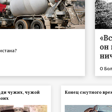
«Вс
он 
истана?
ни
О Бо
еди чужих, чужой
Конец смутного вре
воих