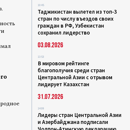
10:45
в.
Таджикистан вылетел из топ-3
стран по числу въездов своих
жность
граждан в РФ, Узбекистан
ти
сохранил лидерство
03.08.2026
имал
13:53
В мировом рейтинге
благополучия среди стран
его
Центральной Азии с отрывом
лидирует Казахстан
31.07.2026
ародное
14:09
Лидеры стран Центральной Азии
и Азербайджана подписали
Чолпон-Атинскую декларацию