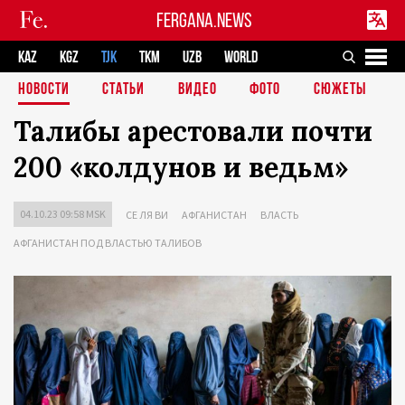
FERGANA.NEWS
KAZ
KGZ
TJK
TKM
UZB
WORLD
НОВОСТИ
СТАТЬИ
ВИДЕО
ФОТО
СЮЖЕТЫ
Талибы арестовали почти
200 «колдунов и ведьм»
04.10.23 09:58 MSK
СЕ ЛЯ ВИ
АФГАНИСТАН
ВЛАСТЬ
АФГАНИСТАН ПОД ВЛАСТЬЮ ТАЛИБОВ