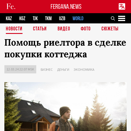
FERGANA.NEWS
KAZ
KGZ
TJK
TKM
UZB
WORLD
НОВОСТИ
СТАТЬИ
ВИДЕО
ФОТО
СЮЖЕТЫ
Помощь риелтора в сделке
покупки коттеджа
12.03.24 22:07 MSK
БИЗНЕС
ДЕНЬГИ
ЭКОНОМИКА