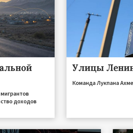
ральной
Улицы Ленин
Команда Лукпана Ахме
 мигрантов
нство доходов