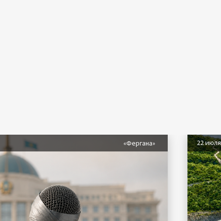
22 июл
«Фергана»