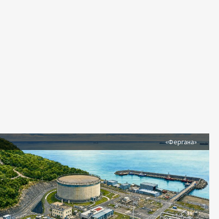
я
«Фергана»