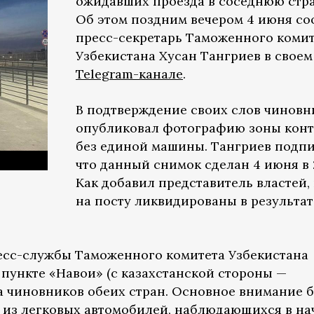
ожидавших проезда в соседнюю стра
Об этом поздним вечером 4 июня с
пресс-секретарь Таможенного коми
Узбекистана Хусан Тангриев в своем
Telegram-канале
.
В подтверждение своих слов чиновн
опубликовал фотографию зоны кон
без единой машины. Тангриев подпи
что данный снимок сделан 4 июня в 
Как добавил представитель властей,
на посту ликвидированы в результат
пресс-службы Таможенного комитета Узбекистана
 пункте «Навои» (с казахстанской стороны —
а чиновников обеих стран. Основное внимание 
 из легковых автомобилей, наблюдающихся в на