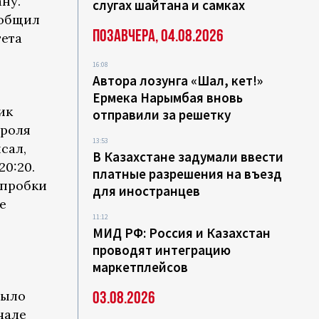
ну.
слугах шайтана и самках
ообщил
Позавчера, 04.08.2026
тета
16:08
Автора лозунга «Шал, кет!»
Ермека Нарымбая вновь
ик
отправили за решетку
троля
13:53
сал,
В Казахстане задумали ввести
20:20.
платные разрешения на въезд
 пробки
для иностранцев
е
11:12
МИД РФ: Россия и Казахстан
проводят интеграцию
маркетплейсов
было
03.08.2026
чале