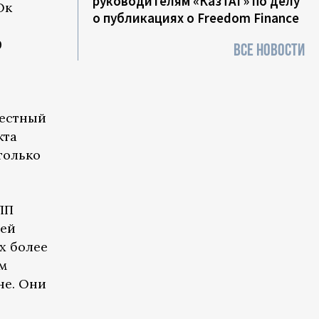
руководителям «КазТАГ» по делу
Ок
о публикациях о Freedom Finance
0
ВСЕ НОВОСТИ
вестный
кта
только
ПП
лей
х более
ым
не. Они