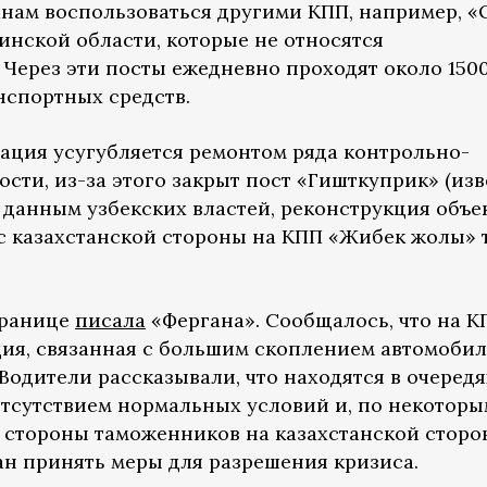
анам воспользоваться другими КПП, например, «
инской области, которые не относятся
 Через эти посты ежедневно проходят около 150
анспортных средств.
уация усугубляется ремонтом ряда контрольно-
ости, из-за этого закрыт пост «Гишткуприк» (из
о данным узбекских властей, реконструкция объе
 с казахстанской стороны на КПП «Жибек жолы» 
 границе
писала
«Фергана». Сообщалось, что на К
ия, связанная с большим скоплением автомоби
одители рассказывали, что находятся в очередя
 отсутствием нормальных условий и, по некотор
 стороны таможенников на казахстанской сторо
ан принять меры для разрешения кризиса.