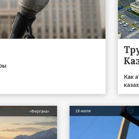
Тру
Ка
иры
Как а
каза
18 июля
«Фергана»