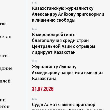
17:12
Казахстанскую журналистку
Александру Алёхову приговорили
к лишению свободы
тва
13:53
В мировом рейтинге
истан
благополучия среди стран
Центральной Азии с отрывом
лидирует Казахстан
рства
09:06
Журналисту Лукпану
едние
Ахмедьярову запретили выезд из
Казахстана
илей,
31.07.2026
ции
19:23
Суд в Алматы вынес приговор
этой