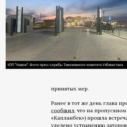
КПП "Навои". Фото пресс-службы Таможенного комитета Узбекистана
принятых мер.
Ранее в тот же день глава 
сообщил
, что на пропускном
«Капланбек») прошла встреч
уделено устранению заторов