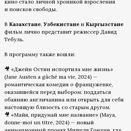
кино стало личной хроникой взросления
и поисков свободы.
В
Казахстане
,
Узбекистане
и
Кыргызстане
фильм лично представит режиссер Давид
Тебуль.
В программу также вошли:
🎥 «Джейн Остин испортила мне жизнь»
(Jane Austen a gâché ma vie, 2024) —
романтическая комедия о француженке,
оказавшейся перед выбором: поддаться
обаянию англичанина или открыть для себя
настоящую близость со старым другом.
🎥 «Майя, придумай мне название» (Maya,
donne-moi un titre, 2024) — новый
анимационный проект Мишеля Гондри, где