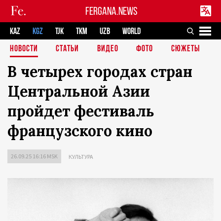
FERGANA.NEWS
KAZ
KGZ
TJK
TKM
UZB
WORLD
НОВОСТИ
СТАТЬИ
ВИДЕО
ФОТО
СЮЖЕТЫ
В четырех городах стран
Центральной Азии
пройдет фестиваль
французского кино
26.09.25 16:16 MSK
КУЛЬТУРА