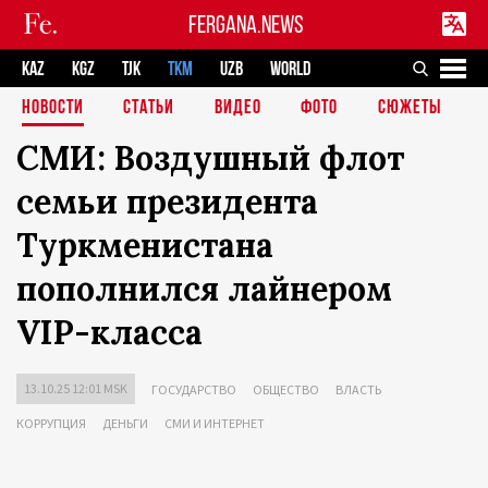
FERGANA.NEWS
KAZ
KGZ
TJK
TKM
UZB
WORLD
НОВОСТИ
СТАТЬИ
ВИДЕО
ФОТО
СЮЖЕТЫ
СМИ: Воздушный флот
семьи президента
Туркменистана
пополнился лайнером
VIP-класса
13.10.25 12:01 MSK
ГОСУДАРСТВО
ОБЩЕСТВО
ВЛАСТЬ
КОРРУПЦИЯ
ДЕНЬГИ
СМИ И ИНТЕРНЕТ