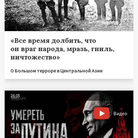
«Все время долбить, что
он враг народа, мразь, гниль,
ничтожество»
О Большом терроре в Центральной Азии
26.05
Видео