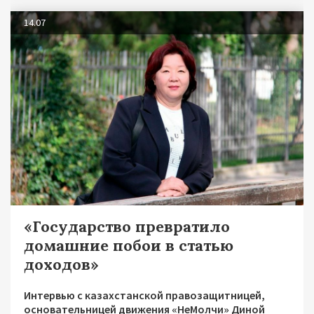
14.07
«Государство превратило
домашние побои в статью
доходов»
Интервью с казахстанской правозащитницей,
основательницей движения «НеМолчи» Диной