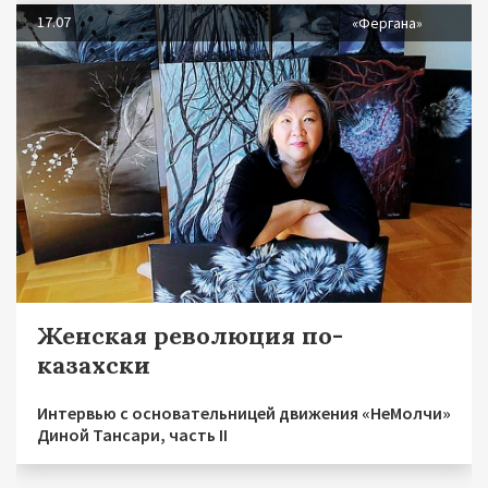
17.07
«Фергана»
Женская революция по-
казахски
Интервью с основательницей движения «НеМолчи»
Диной Тансари, часть II