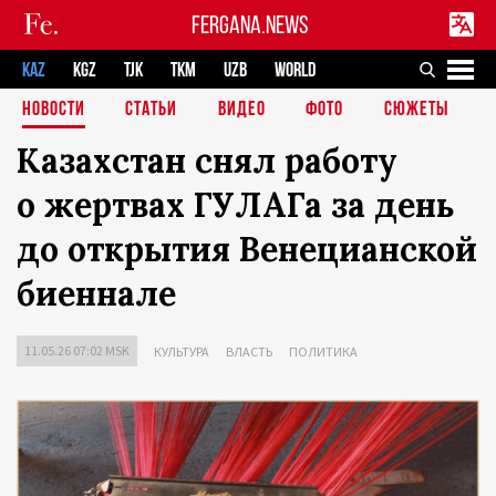
FERGANA.NEWS
KAZ
KGZ
TJK
TKM
UZB
WORLD
НОВОСТИ
СТАТЬИ
ВИДЕО
ФОТО
СЮЖЕТЫ
Казахстан снял работу
о жертвах ГУЛАГа за день
до открытия Венецианской
биеннале
11.05.26 07:02 MSK
КУЛЬТУРА
ВЛАСТЬ
ПОЛИТИКА