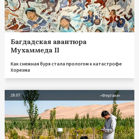
Багдадская авантюра
Мухаммеда II
Как снежная буря стала прологом к катастрофе
Хорезма
28.07
«Фергана»