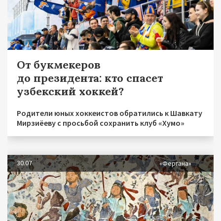
От букмекеров
до президента: кто спасет
узбекский хоккей?
Родители юных хоккеистов обратились к Шавкату
Мирзиёеву с просьбой сохранить клуб «Хумо»
30.07
«Фергана»