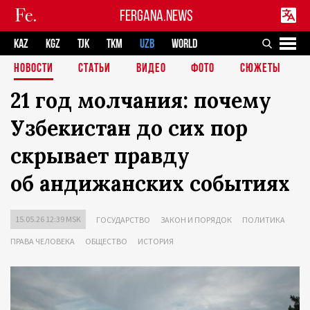
FERGANA.NEWS
KAZ
KGZ
TJK
TKM
UZB
WORLD
НОВОСТИ
СТАТЬИ
ВИДЕО
ФОТО
СЮЖЕТЫ
21 год молчания: почему
Узбекистан до сих пор
скрывает правду
об андижанских событиях
15.05.26 12:39 MSK
ГОСУДАРСТВО
ЗАКОН И ПОРЯДОК
ПОЛИТИКА
ПРАВА ЧЕЛОВЕКА
ОБЩЕСТВО
ИСТОРИЯ