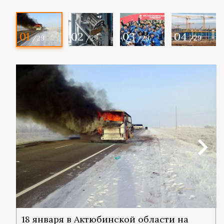
01
02
03
04
/29
/29
/29
/29
18 января в Актюбинской области на