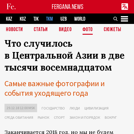
FERGANA.NEWS
KAZ
KGZ
TJK
TKM
UZB
WORLD
НОВОСТИ
СТАТЬИ
ВИДЕО
ФОТО
СЮЖЕТЫ
Что случилось
в Центральной Азии в две
тысячи восемнадцатом
Самые важные фотографии и
события уходящего года
29.12.18 12:00 MSK
ГОСУДАРСТВО
ЛЮДИ
ЦИВИЛИЗАЦИЯ
СРЕДА ОБИТАНИЯ
РЫНОК
СПОРТ
ЗАКОН И ПОРЯДОК
ВОКРУГ
Заканчивается 2018 год, но мы не будем