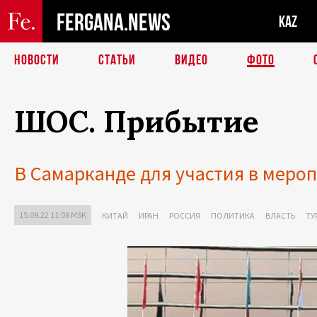
FERGANA.NEWS
KAZ
НОВОСТИ
СТАТЬИ
ВИДЕО
ФОТО
ШОС. Прибытие
В Самарканде для участия в меро
15.09.22 11:08 MSK
КИТАЙ
ИРАН
РОССИЯ
ПОЛИТИКА
ВЛАСТЬ
ТУ