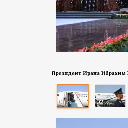
Президент Ирана Ибрахим 
01
02
/3
/3