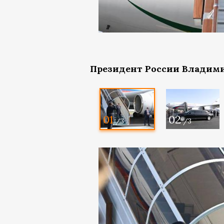
Президент России Владим
01
02
/3
/3