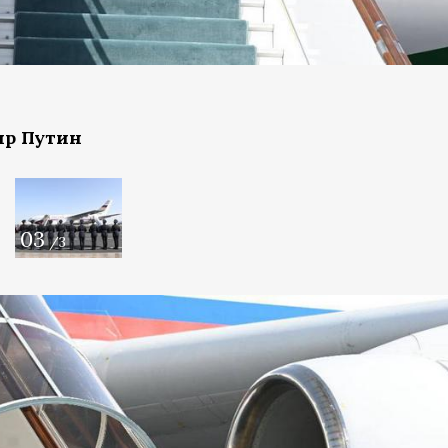
ир Путин
03
/3