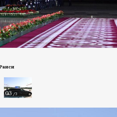
Раиси
03
/3