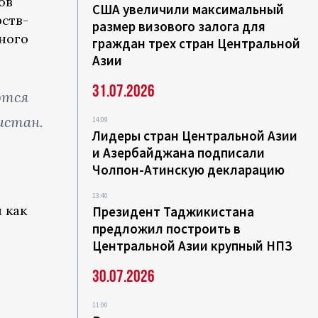
ов
США увеличили максимальный
ств-
размер визового залога для
ного
граждан трех стран Центральной
Азии
31.07.2026
ются
истан.
14:09
Лидеры стран Центральной Азии
и Азербайджана подписали
Чолпон-Атинскую декларацию
13:40
 как
Президент Таджикистана
предложил построить в
Центральной Азии крупный НПЗ
30.07.2026
11:00