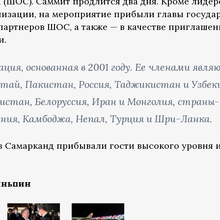
 (ШОС). Саммит продлится два дня. Кроме лидер
низации, на мероприятие прибыли главы государ
партнеров ШОС, а также — в качестве приглашен
и.
ия, основанная в 2001 году. Ее членами явля
итай, Пакистан, Россия, Таджикистан и Узбек
тан, Белоруссия, Иран и Монголия, страны-
ния, Камбоджа, Непал, Турция и Шри-Ланка.
в Самарканд прибывали гости высокого уровня и
иньпин