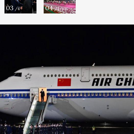
03
04
/4
/4