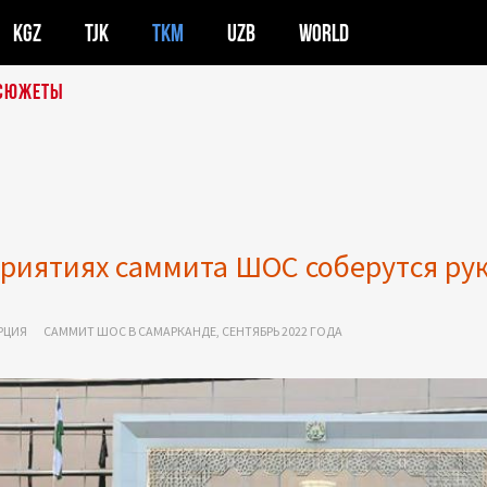
KGZ
TJK
TKM
UZB
WORLD
СЮЖЕТЫ
приятиях саммита ШОС соберутся рук
РЦИЯ
САММИТ ШОС В САМАРКАНДЕ, СЕНТЯБРЬ 2022 ГОДА