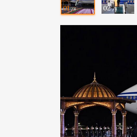
01
02
/4
/4