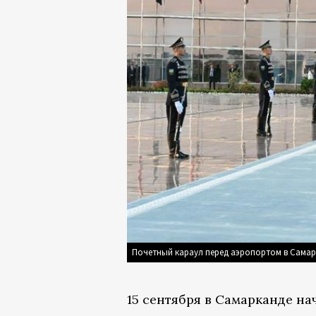
Почетный караул перед аэропортом в Самар
15 сентября в Самарканде н