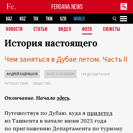
FERGANA.NEWS
KAZ
KGZ
TJK
TKM
UZB
WORLD
НОВОСТИ
СТАТЬИ
ВИДЕО
ФОТО
СЮЖЕТЫ
История настоящего
Чем заняться в Дубае летом. Часть II
АНДРЕЙ КУДРЯШОВ
10.07.23 16:45 MSK
СРЕДА ОБИТАНИЯ
ПУТЕШЕСТВИЯ
ОБЩЕСТВО
Окончание. Начало
здесь
.
Путешествуя по Дубаю, куда я
прилетел
из Ташкента в начале июня 2023 года
по приглашению Департамента по туризму