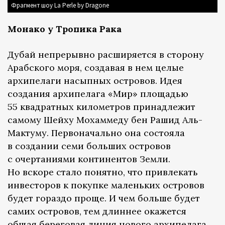
Фрагмент шоу La Perle by Dragone
Монако у Тропика Рака
Дубай непрерывно расширяется в сторону
Арабского моря, создавая в нем целые
архипелаги насыпных островов. Идея
создания архипелага «Мир» площадью
55 квадратных километров принадлежит
самому Шейху Мохаммеду бен Рашид Аль-
Мактуму. Первоначально она состояла
в создании семи больших островов
с очертаниями континентов Земли.
Но вскоре стало понятно, что привлекать
инвесторов к покупке маленьких островов
будет гораздо проще. И чем больше будет
самих островов, тем длиннее окажется
общая береговая линия нового архипелага.