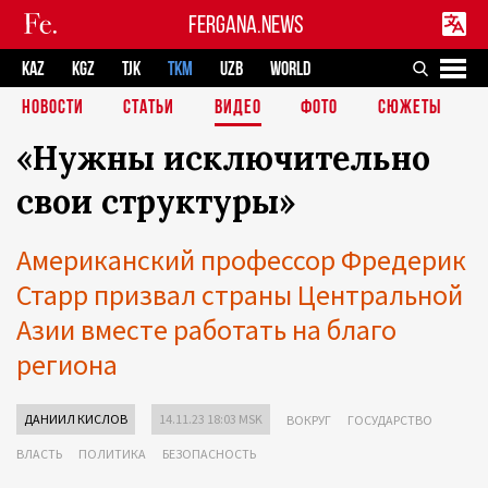
FERGANA.NEWS
KAZ
KGZ
TJK
TKM
UZB
WORLD
НОВОСТИ
СТАТЬИ
ВИДЕО
ФОТО
СЮЖЕТЫ
«Нужны исключительно
свои структуры»
Американский профессор Фредерик
Старр призвал страны Центральной
Азии вместе работать на благо
региона
ДАНИИЛ КИСЛОВ
14.11.23 18:03 MSK
ВОКРУГ
ГОСУДАРСТВО
ВЛАСТЬ
ПОЛИТИКА
БЕЗОПАСНОСТЬ