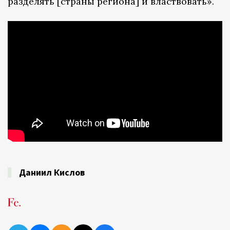
разделять [страны региона] и властвовать».
Даниил Кислов