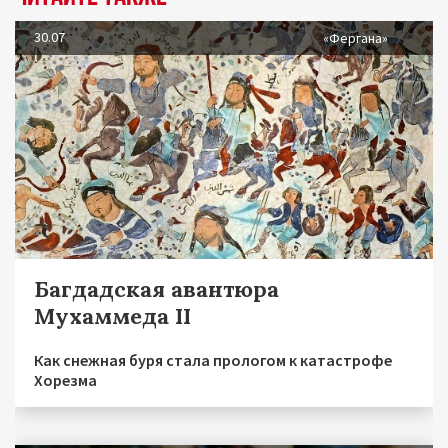
30.07
«Фергана»
Багдадская авантюра
Мухаммеда II
Как снежная буря стала прологом к катастрофе
Хорезма