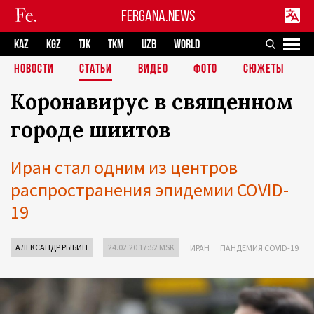
FERGANA.NEWS
KAZ
KGZ
TJK
TKM
UZB
WORLD
НОВОСТИ
СТАТЬИ
ВИДЕО
ФОТО
СЮЖЕТЫ
Коронавирус в священном
городе шиитов
Иран стал одним из центров
распространения эпидемии COVID-
19
АЛЕКСАНДР РЫБИН
24.02.20 17:52 MSK
ИРАН
ПАНДЕМИЯ COVID-19