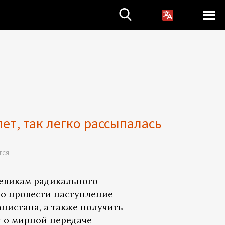
ет, так легко рассыпалась
ТСЯ
евикам радикального
о провести наступление
анистана, а также получить
 о мирной передаче