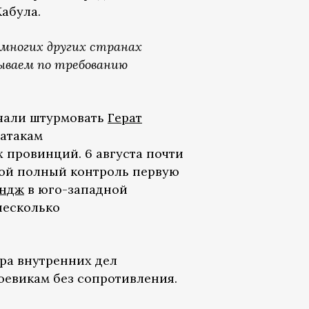
абула.
 многих других странах
ываем по требованию
ачали штурмовать
Герат
 атакам
 провинций. 6 августа почти
вой полный контроль первую
андж
в юго-западной
несколько
ра внутренних дел
оевикам без сопротивления.