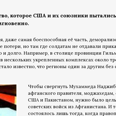
во, которое США и их союзники пытались
мгновенно.
я, даже самая боеспособная её часть, деморализ
 потери, но там где солдатам не отдавали прика
 и долго. Например, в столице провинции Гиль
в нескольких укрепленных комплексах около тре
 стало известно, что регионы один за другим бе
Чтобы свергнуть Мухаммеда Наджибу
афганского правителя, моджахедам
США и Пакистаном, нужно было целы
советских войск из Афганистана. И 
состоялось лишь тогда, когда прав