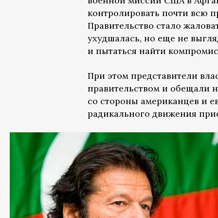
военной миссии США в Афган
контролировать почти всю п
Правительство стало жалова
ухудшалась, но еще не выгл
и пытаться найти компроми
При этом представители вл
правительством и обещали не
со стороны американцев и ев
радикального движения прис