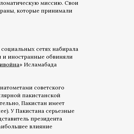
пломатическую миссию. Свои
траны, которые принимали
 социальных сетях набирала
и и иностранные обвиняли
ивойна
» Исламабада
анатометами советского
гулярной пакистанской
тельно, Пакистан имеет
е). У Пакистана серьезные
дставитель президента
наибольшее влияние