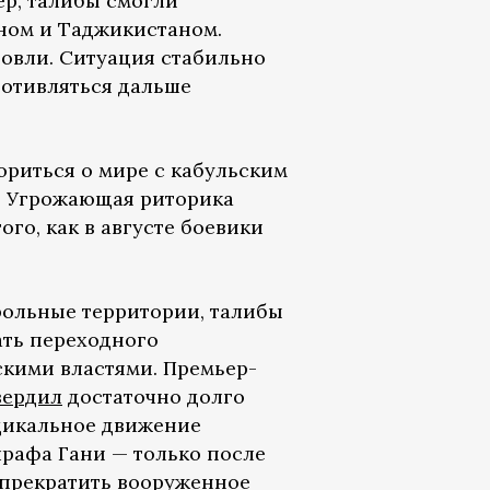
ер, талибы смогли
ном и Таджикистаном.
говли. Ситуация стабильно
ротивляться дальше
ориться о мире с кабульским
л. Угрожающая риторика
го, как в августе боевики
рольные территории, талибы
ать переходного
кими властями. Премьер-
вердил
достаточно долго
дикальное движение
шрафа Гани — только после
 прекратить вооруженное