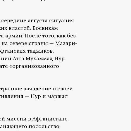
К середине августа ситуация
их властей. Боевикам
 армии. После того, как без
 на севере страны — Мазари-
фганских таджиков,
ний Атта Мухаммад Нур
ьтате «организованного
странное заявление
о своей
отивления — Нур и маршал
й миссии в Афганистане.
храняющего посольство