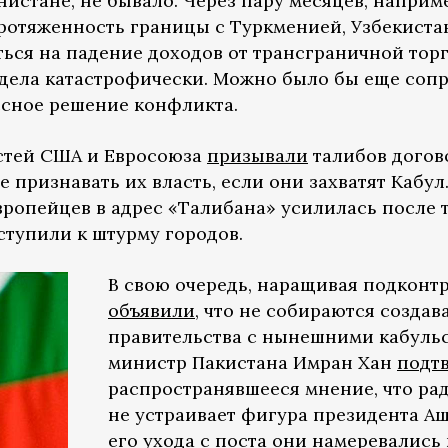
истане, не бывало. Через пару месяцев, наприм
ротяженность границы с Туркменией, Узбекиста
ться на падение доходов от трансграничной тор
ядела катастрофически. Можно было бы еще соп
ссное решение конфликта.
астей США и Евросоюза
призывали
талибов догов
 признавать их власть, если они захватят Кабу
ропейцев в адрес «Талибана» усилилась после то
тупили к штурму городов.
В свою очередь, наращивая подконт
объявили
, что не собираются создав
правительства с нынешними кабульс
министр Пакистана Имран Хан
подт
распространявшееся мнение, что ра
не устраивает фигура президента А
его ухода с поста они намеревались