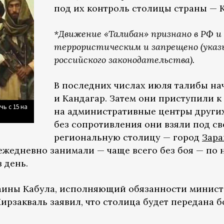
под их контроль столицы страны — К
*Движение «Талибан» признано в РФ и
террористическим и запрещено (указ
российского законодательства).
В последних числах июля талибы н
и Кандагар. Затем они приступили к
ь с 15 на
на административные центры других
без сопротивления они взяли под с
региональную столицу — город
Зар
ежедневно занимали — чаще всего без боя — по 
 день.
раины Кабула, исполняющий обязанности минист
ирзакваль заявил, что столица будет передана б