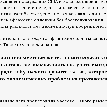
ихся военнослужащих США и их союзников из Афг
ли свои вещи и передавали ключевые военные 
икам, талибы уже успешно захватывали один сел
лись афганские силовики без боестолкновений 
нкты радикальному движению при посредничест
вительного в том, что афганские солдаты сдаютс
. Такое случалось и раньше.
полицию местные жители шли служить от
рплата плюс возможность получать выг
 ради кабульского правительства, которо
о-экономических проблем на протяжении
 начале лета происходила массово. Такого раньше