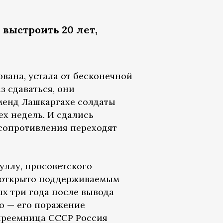
 выстроить 20 лет,
ована, устала от бесконечной
з сдаваться, они
менд Лашкаргахе солдаты
х недель. И сдались
з сопротивления переходят
ллу, просоветского
, открыто поддерживаемым
х три года после вывода
то — его поражение
опреемница СССР Россия