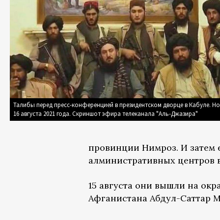
Талибы перед пресс-конференцией в президентском дворце в Кабуле. Ноч
16 августа 2021 года. Скриншот эфира телеканала "Аль-Джазира"
провинции Нимроз. И затем 
алминистративных центров в
15 августа они вышли на ок
Афганистана Абдул-Саттар М