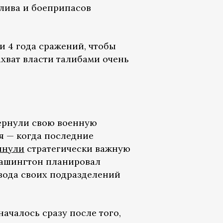
лива и боеприпасов
и 4 года сражений, чтобы
хват власти талибами очень
ернули свою военную
я — когда последние
инули
стратегически важную
Вашингтон планировал
вода своих подразделений
ачалось сразу после того,