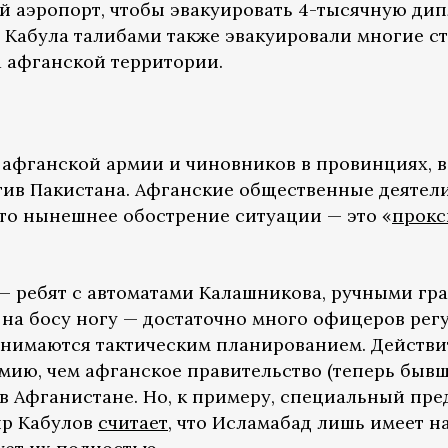
 аэропорт, чтобы эвакуировать 4-тысячную ди
 Кабула талибами также эвакуировали многие с
а афганской территории.
 афганской армии и чиновников в провинциях, в
тив Пакистана. Афганские общественные деятел
что нынешнее обострение ситуации — это «
прокс
в — ребят с автоматами Калашникова, ручными гр
 на босу ногу — достаточно много офицеров ре
анимаются тактическим планированием. Действи
ию, чем афганское правительство (теперь бывше
в Афганистане. Но, к примеру, специальный пре
ир Кабулов
считает
, что Исламабад лишь имеет 