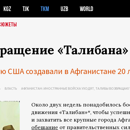
KGZ
TJK
TKM
UZB
WORLD
СЮЖЕТЫ
ращение «Талибана»
ю США создавали в Афганистане 20 л
Ь
ВЛАСТЬ
АФГАНИСТАН: ИНОСТРАННЫЕ ВОЙСКА УХОДЯТ, ТАЛИБЫ ВОЗВРАЩАЮ
Около двух недель понадобилось бо
движения «Талибан»*, чтобы успешн
и захватить все крупные города Афг
обещание
от правительственных сил