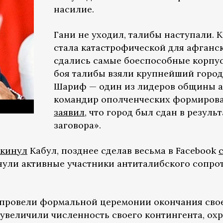
насилие.
Гани не уходил, талибы наступали. 
стала катастрофической для афганск
сдались самые боеспособные корпуса
боя талибы взяли крупнейший город
Шариф — один из лидеров общины а
командир ополченческих формирова
заявил
, что город был сдан в резул
заговора».
кинул
Кабул, позднее сделав весьма в Facebook
инули активные участники антиталибского сопр
 провели формальной церемонии окончания свое
 увеличили численность своего контингента, о