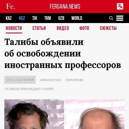
FERGANA.NEWS
KAZ
KGZ
TJK
TKM
UZB
WORLD
НОВОСТИ
СТАТЬИ
ВИДЕО
ФОТО
СЮЖЕТЫ
Талибы объявили
об освобождении
иностранных профессоров
19.11.19 13:45 MSK
АФГАНИСТАН
ТЕРРОРИЗМ
ТАЛИБОВ ПРИНУЖДАЮТ К МИРУ