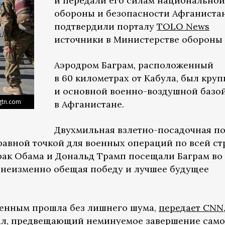
и передали его силам национальной
обороны и безопасности Афганистан
подтвердили порталу
TOLO News
источники в Министерстве обороны 
Аэродром Баграм, расположенный
в 60 километрах от Кабула, был кру
и основной военно-воздушной базо
gtn.com
в Афганистане.
Двухмильная взлетно-посадочная п
равной точкой для военных операций по всей ст
ак Обама и Дональд Трамп посещали Баграм во
, неизменно обещая победу и лучшее будущее
оенным прошла без лишнего шума,
передает CNN
ал, предвещающий неминуемое завершение сам