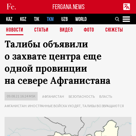
FERGANA.NEWS
KAZ
KGZ
TJK
TKM
UZB
WORLD
НОВОСТИ
СТАТЬИ
ВИДЕО
ФОТО
СЮЖЕТЫ
Талибы объявили
о захвате центра еще
одной провинции
на севере Афганистана
09.08.21 16:24 MSK
АФГАНИСТАН
БЕЗОПАСНОСТЬ
ВЛАСТЬ
АФГАНИСТАН: ИНОСТРАННЫЕ ВОЙСКА УХОДЯТ, ТАЛИБЫ ВОЗВРАЩАЮТСЯ