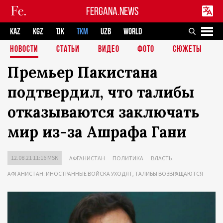
FERGANA.NEWS
KAZ
KGZ
TJK
TKM
UZB
WORLD
НОВОСТИ
СТАТЬИ
ВИДЕО
ФОТО
СЮЖЕТЫ
Премьер Пакистана
подтвердил, что талибы
отказываются заключать
мир из-за Ашрафа Гани
12.08.21 11:16 MSK
АФГАНИСТАН
ПОЛИТИКА
ВЛАСТЬ
АФГАНИСТАН: ИНОСТРАННЫЕ ВОЙСКА УХОДЯТ, ТАЛИБЫ ВОЗВРАЩАЮТСЯ