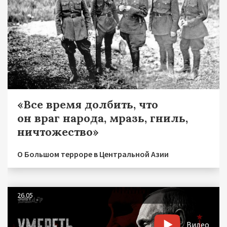
«Все время долбить, что
он враг народа, мразь, гниль,
ничтожество»
О Большом терроре в Центральной Азии
26.05
Видео