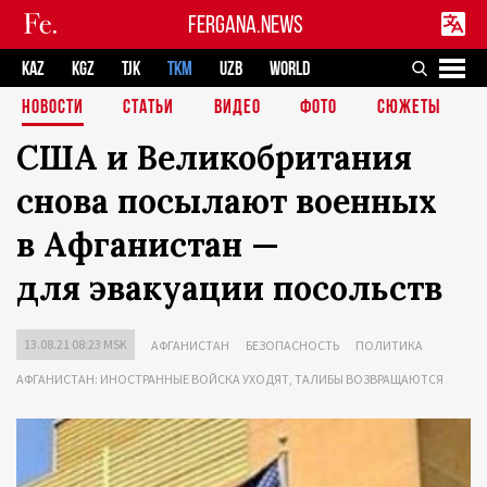
FERGANA.NEWS
KAZ
KGZ
TJK
TKM
UZB
WORLD
НОВОСТИ
СТАТЬИ
ВИДЕО
ФОТО
СЮЖЕТЫ
США и Великобритания
снова посылают военных
в Афганистан —
для эвакуации посольств
13.08.21 08:23 MSK
АФГАНИСТАН
БЕЗОПАСНОСТЬ
ПОЛИТИКА
АФГАНИСТАН: ИНОСТРАННЫЕ ВОЙСКА УХОДЯТ, ТАЛИБЫ ВОЗВРАЩАЮТСЯ