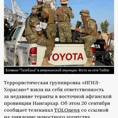
Боевики "Талибана" в американской амуниции. Фото из сети Twitter
Террористическая группировка «ИГИЛ-
Хорасан»* взяла на себя ответственность
за недавние теракты в восточной афганской
провинции Нангархар. Об этом 20 сентября
сообщает телеканал
TOLOnews
со ссылкой
на заявление новостного агентства