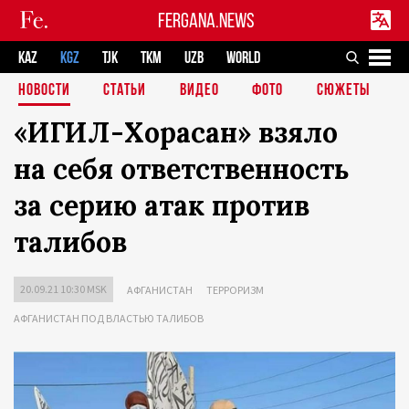
FERGANA.NEWS
KAZ
KGZ
TJK
TKM
UZB
WORLD
НОВОСТИ
СТАТЬИ
ВИДЕО
ФОТО
СЮЖЕТЫ
«ИГИЛ-Хорасан» взяло
на себя ответственность
за серию атак против
талибов
20.09.21 10:30 MSK
АФГАНИСТАН
ТЕРРОРИЗМ
АФГАНИСТАН ПОД ВЛАСТЬЮ ТАЛИБОВ