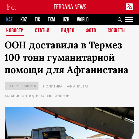
FERGANA.NEWS
KAZ
KGZ
TJK
TKM
UZB
WORLD
НОВОСТИ
СТАТЬИ
ВИДЕО
ФОТО
СЮЖЕТЫ
ООН доставила в Термез
100 тонн гуманитарной
помощи для Афганистана
18.10.21 09:40 MSK
ПОЛИТИКА
АФГАНИСТАН
АФГАНИСТАН ПОД ВЛАСТЬЮ ТАЛИБОВ