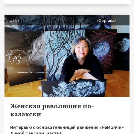
17.07
«Фергана»
Женская революция по-
казахски
Интервью с основательницей движения «НеМолчи»
Диной Тансари, часть II