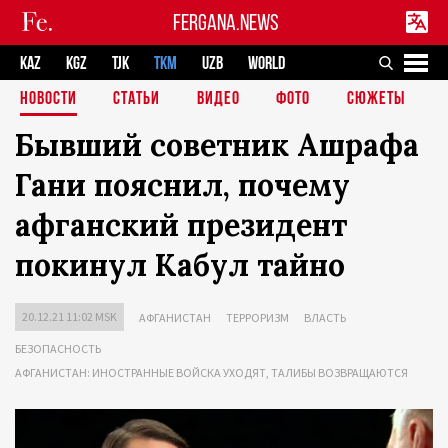
FERGANA.NEWS
KAZ
KGZ
TJK
TKM
UZB
WORLD
НОВОСТИ
СТАТЬИ
ВИДЕО
ФОТО
СЮЖЕТЫ
Бывший советник Ашрафа
Гани пояснил, почему
афганский президент
покинул Кабул тайно
20.12.21 11:02 MSK
АФГАНИСТАН
ТЕРРОРИЗМ
ВЛАСТЬ
БЕЗОПАСНОСТЬ
АФГАНИСТАН: ИНОСТРАННЫЕ ВОЙСКА УХОДЯТ, ТАЛИБЫ ВОЗВРАЩАЮТСЯ