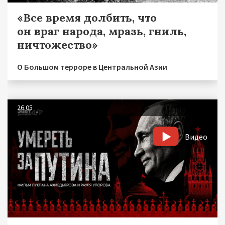
«Все время долбить, что
он враг народа, мразь, гниль,
ничтожество»
О Большом терроре в Центральной Азии
26.05
Видео