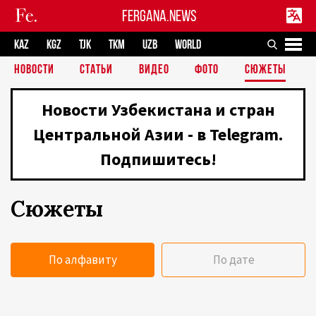
FERGANA.NEWS
KAZ
KGZ
TJK
TKM
UZB
WORLD
НОВОСТИ
СТАТЬИ
ВИДЕО
ФОТО
СЮЖЕТЫ
Новости Узбекистана и стран
Центральной Азии - в Telegram.
Подпишитесь!
Сюжеты
По алфавиту
По дате