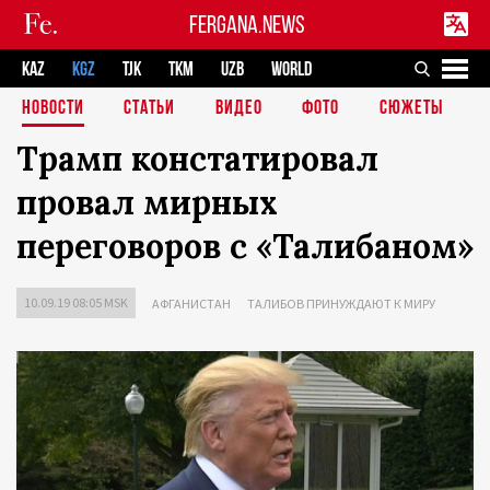
FERGANA.NEWS
KAZ
KGZ
TJK
TKM
UZB
WORLD
НОВОСТИ
СТАТЬИ
ВИДЕО
ФОТО
СЮЖЕТЫ
Трамп констатировал
провал мирных
переговоров с «Талибаном»
10.09.19 08:05 MSK
АФГАНИСТАН
ТАЛИБОВ ПРИНУЖДАЮТ К МИРУ