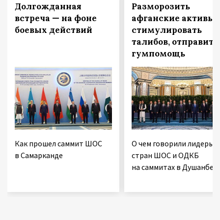
Долгожданная
Разморозить
встреча — на фоне
афганские активы,
боевых действий
стимулировать
талибов, отправить
гумпомощь
Как прошел саммит ШОС
О чем говорили лидеры
в Самарканде
стран ШОС и ОДКБ
на саммитах в Душанбе